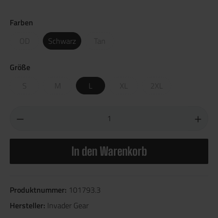
Farben
OD
Schwarz
Tan
Größe
S
M
L
XL
2XL
In den Warenkorb
Produktnummer:
101793.3
Hersteller:
Invader Gear