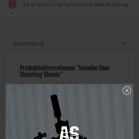
Sie erhalten 14 Bonus Punkte für diese Bestellung
Beschreibung
Produktinformationen "Invader Gear
Shooting Gloves"
Die
Invader Gear Shooting Gloves
wurden
speziell dafür entwickelt, den Händen des
Nutzers einen zuverlässigen, robusten Schutz
zu bieten, ohne dabei das wichtige
Tast- und
Feinfühlvermögen
einzuschränken. Sie
bestehen aus einer hochwertigen
Materialkombination aus
29 % Leder, 53 %
Polyamid und 18 % Polyester
, die eine optimale