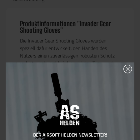
Produktinformationen "Invader Gear
Shooting Gloves"
Die
Invader Gear Shooting Gloves
wurden
speziell dafür entwickelt, den Händen des
Nutzers einen zuverlässigen, robusten Schutz
zu bieten, ohne dabei das wichtige
Tast- und
Feinfühlvermögen
einzuschränken. Sie
bestehen aus einer hochwertigen
Materialkombination aus
29 % Leder, 53 %
Polyamid und 18 % Polyester
, die eine optimale
Balance zwischen Haltbarkeit, Flexibilität und
Komfort ermöglicht.
Der obere Handschuhbereich ist mit
stoßhemmenden Verstärkungen
an wichtigen
DER AIRSOFT HELDEN NEWSLETTER!
Kontaktpunkten ausgestattet und verfügt