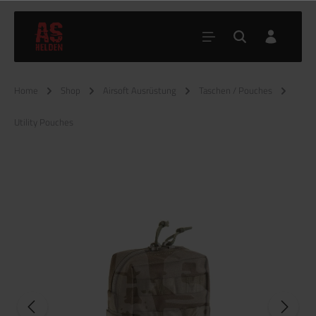
Home
Shop
Airsoft Ausrüstung
Taschen / Pouches
Utility Pouches