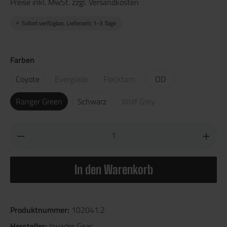
Preise inkl. MwSt. zzgl. Versandkosten
Sofort verfügbar, Lieferzeit: 1-3 Tage
Farben
Coyote
Everglade
Flecktarn
OD
Ranger Green
Schwarz
Wolf Grey
In den Warenkorb
Produktnummer:
102041.2
Hersteller:
Invader Gear