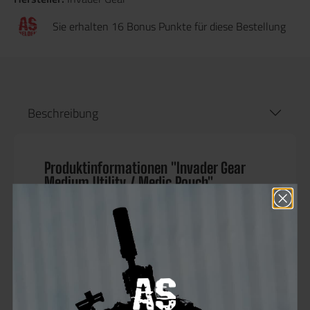
Sie erhalten 16 Bonus Punkte für diese Bestellung
Beschreibung
Produktinformationen "Invader Gear
Medium Utility / Medic Pouch"
Der
Invader Gear Medium Utility / Medic Pouch
ist die perfekte Lösung für Airsoft-Spieler,
Einsatzkräfte und alle, die eine kompakte, aber
dennoch geräumige Tasche für wichtige
Ausrüstung benötigen. Egal ob
medizinisches
Equipment, Werkzeug, Batterien, Multitools
oder andere essenzielle Kleinteile
– dieser