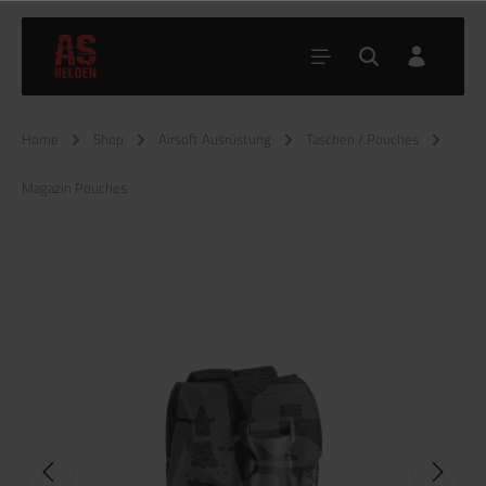
Home
Shop
Airsoft Ausrüstung
Taschen / Pouches
Magazin Pouches