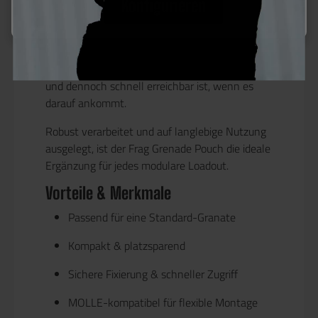
Konfigurieren
Über das
MOLLE-System
lässt sich der Pouch
stabil an Plattenträgern, Westen, Battle Belts
oder Rucksäcken befestigen. Der Verschluss
sorgt dafür, dass die Granate zuverlässig fixiert
und dennoch schnell erreichbar ist, wenn es
darauf ankommt.
Robust verarbeitet und auf langlebige Nutzung
ausgelegt, ist der Frag Grenade Pouch die ideale
Ergänzung für jedes modulare Loadout.
Vorteile & Merkmale
Passend für
eine Standard-Granate
Kompakt & platzsparend
Sichere Fixierung & schneller Zugriff
MOLLE-kompatibel für flexible Montage