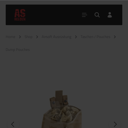
Home
Shop
Airsoft Ausrüstung
Taschen / Pouches
Dump Pouches