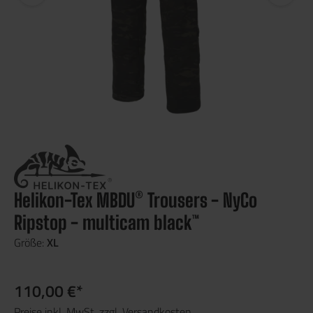
Helikon-Tex MBDU® Trousers - NyCo
Ripstop - multicam black™
Größe:
XL
110,00 €*
Preise inkl. MwSt. zzgl. Versandkosten