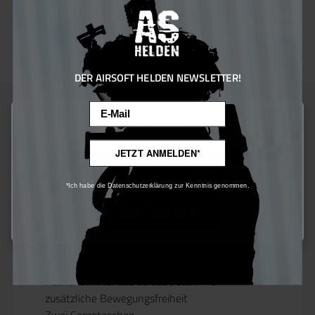
Bestellung
Farben:
Multicam Black
DER AIRSOFT HELDEN NEWSLETTER!
Email
Diese Website verwendet Cookies, um eine bestmögliche Erfahrung
bieten zu können.
Mehr Informationen ...
Beschreibung
JETZT ANMELDEN*
Nur technisch notwendige
*Ich habe die Datenschutzerklärung zur Kenntnis genommen.
Produktinformationen "Helikon-Tex
Konfigurieren
MBDU® Trousers - NyCo Ripstop -
multicam black™"
Merkmale:
Zwei Gesäßtaschen mit verstärkten Kanten
Rückenzwickel aus VersaStretch® für
zusätzliche Bewegungsfreiheit
Zwei Cargotaschen