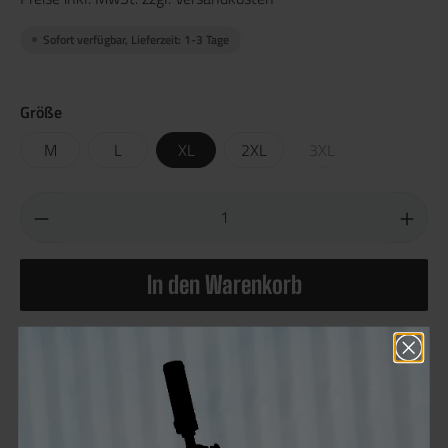
Sofort verfügbar, Lieferzeit: 1-3 Tage
Größe
M
L
XL
2XL
3XL
In den Warenkorb
Produktnummer:
100072.3
Hersteller:
Helikon-Tex®
Sie erhalten 110 Bonus Punkte für diese