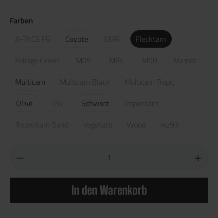
Farben
A-TACS FG
Coyote
EMR
Flecktarn
Foliage Green
M05
M84
M90
Marpat
Multicam
Multicam Black
Multicam Tropic
Olive
PG
Schwarz
Tropentarn
Tropentarn Sand
Vegetato
Wood
wz93
In den Warenkorb