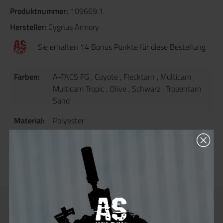
Produktnummer:
109669.1
Hersteller:
Cygnus Armory
Sie erhalten 14 Bonus Punkte für diese Bestellung
Farben:
A-TACS FG
, Coyote
, Flecktarn
, Multicam
,
Multicam Tropic
, Olive
, Schwarz
, Tropentarn
Sand
Material:
Polyester
Artikel
40
Gewicht
(g):