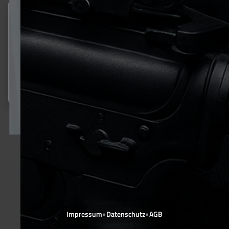
Email
Diese Website verwendet Cookies, um eine bestmögliche Erfahrung
bieten zu können.
Mehr Informationen ...
JETZT ANMELDEN*
Nur technisch notwendige
*Ich habe die Datenschutzerklärung zur Kenntnis genommen.
Konfigurieren
•
•
Impressum
Datenschutz
AGB