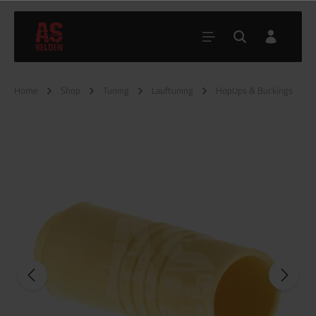
Home
Shop
Tuning
Lauftuning
HopUps & Buckings