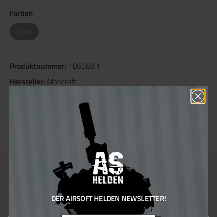
Farben
Grün
Produktnummer:
106568.1
Hersteller:
Mancraft
Sie erhalten 60 Bonus Punkte für diese Bestellung
Anschluss Typ:
US-QD
Beschreibung
DER AIRSOFT HELDEN NEWSLETTER!