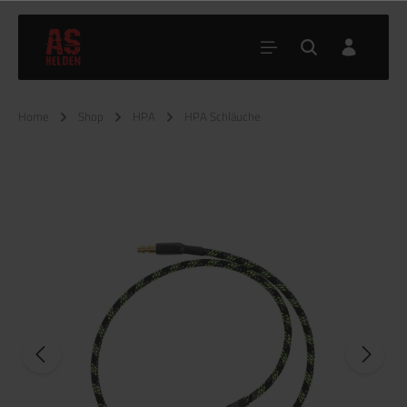
Home
Shop
HPA
HPA Schläuche