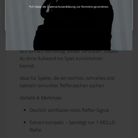
MOLLE-Reihe
, wodurch es perfekt an Westen,
*Ich habe die Datenschutzerklärung zur Kenntnis genommen.
Plattenträgern oder Rigs befestigt werden
Konfigurieren
kann. Mit einem einfachen Zug an der
abgerundeten Lasche
springt das rote Tuch
sofort heraus und ist somit in Sekunden
einsatzbereit. Nach der Trefferanzeige lässt es
sich
einfach einhändig wieder verstauen
, sodass
du ohne Aufwand ins Spiel zurückkehren
kannst.
Ideal für Spieler, die ein
leichtes, schnelles und
taktisch sinnvolles Trefferzeichen
suchen.
Vorteile & Merkmale
Deutlich sichtbares rotes Treffer-Signal
Extrem kompakt – benötigt nur
1 MOLLE-
Reihe