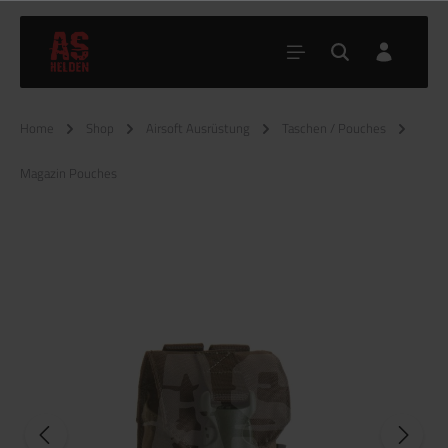
Home
Shop
Airsoft Ausrüstung
Taschen / Pouches
Magazin Pouches