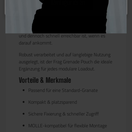
Konfigurieren
Über das
MOLLE-System
lässt sich der Pouch
stabil an Plattenträgern, Westen, Battle Belts
oder Rucksäcken befestigen. Der Verschluss
sorgt dafür, dass die Granate zuverlässig fixiert
und dennoch schnell erreichbar ist, wenn es
darauf ankommt.
Robust verarbeitet und auf langlebige Nutzung
ausgelegt, ist der Frag Grenade Pouch die ideale
Ergänzung für jedes modulare Loadout.
Vorteile & Merkmale
Passend für
eine Standard-Granate
Kompakt & platzsparend
Sichere Fixierung & schneller Zugriff
MOLLE-kompatibel für flexible Montage