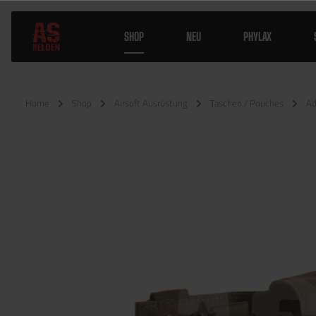
SHOP
NEU
PHYLAX
Home
Shop
Airsoft Ausrüstung
Taschen / Pouches
Ad