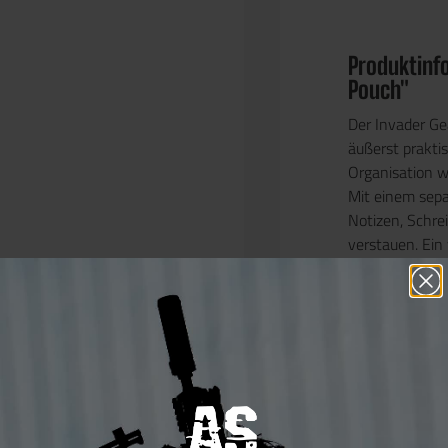
Produktinf
Pouch"
Der
Invader G
äußerst praktis
Organisation w
Mit einem sep
Notizen, Schre
verstauen. Ein 
Taschenlampen,
die Tasche beso
Trotz der hand
genügend Raum
jederzeit griff
er sich sicher
befestigen und