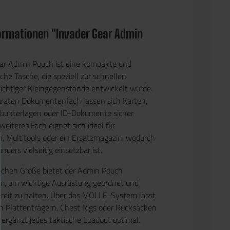
ormationen "Invader Gear Admin
ear Admin Pouch
ist eine kompakte und
che Tasche, die speziell zur schnellen
ichtiger Kleingegenstände entwickelt wurde.
araten
Dokumentenfach
lassen sich Karten,
ibunterlagen oder ID-Dokumente sicher
weiteres Fach eignet sich ideal für
 Multitools oder ein Ersatzmagazin
, wodurch
nders vielseitig einsetzbar ist.
lichen Größe bietet der Admin Pouch
, um wichtige Ausrüstung geordnet und
bereit zu halten. Über das
MOLLE-System
lässt
 an Plattenträgern, Chest Rigs oder Rucksäcken
 ergänzt jedes taktische Loadout optimal.