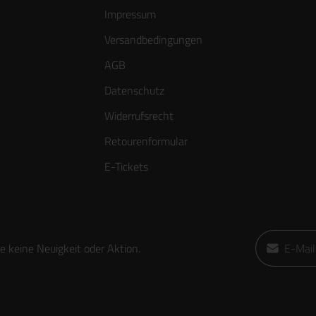
Impressum
Versandbedingungen
AGB
Datenschutz
Widerrufsrecht
Retourenformular
E-Tickets
E-Mail-Adre
 keine Neuigkeit oder Aktion.
Ich habe die
die
AGB
gele