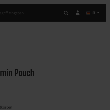
DE
dmin Pouch
ndkosten