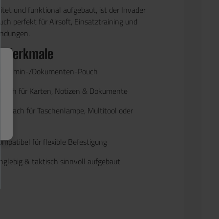
tet und funktional aufgebaut, ist der Invader
ch perfekt für Airsoft, Einsatztraining und
ndungen.
& Merkmale
r Admin-/Dokumenten-Pouch
 Fach für Karten, Notizen & Dokumente
es Fach für Taschenlampe, Multitool oder
patibel für flexible Befestigung
nglebig & taktisch sinnvoll aufgebaut