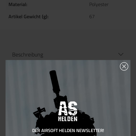
Material:
Polyester
Artikel Gewicht (g):
67
Beschreibung
Produktinformationen "Invader Gear
5.56 Single Direct Action Gen II Mag
Pouch"
Die
Invader Gear 5.56 Single Direct Action Gen
II Mag Pouch
ist eine robuste und zuverlässige
Magazintasche für alle gängigen
5.56-mm
Magazine
(z. B. M4/M16/STANAG). Sie nimmt
ein Magazin
auf und hält dieses durch eine
DER AIRSOFT HELDEN NEWSLETTER!