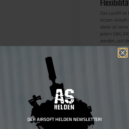
Flexibili
Das LevAR ist 
Action-Airsof
daran ist sein
jedem G&G AR1
werden, und d
ermöglicht weit
Gewehr flexibe
wieder neu ges
Leistungs
Angetrieben du
das LevAR über
ohne Blowback 
Gasverbrauch un
Mündungsenerg
bietet es eine 
DER AIRSOFT HELDEN NEWSLETTER!