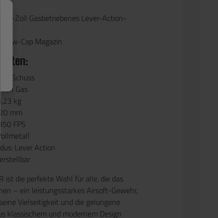
ng:
 7-Zoll Gasbetriebenes Lever-Action-
s Low-Cap Magazin
 Daten:
: 32 Schuss
Green Gas
3,23 kg
020 mm
 350 FPS
Vollmetall
us: Lever Action
erstellbar
st die perfekte Wahl für alle, die das
en – ein leistungsstarkes Airsoft-Gewehr,
seine Vielseitigkeit und die gelungene
us klassischem und modernem Design