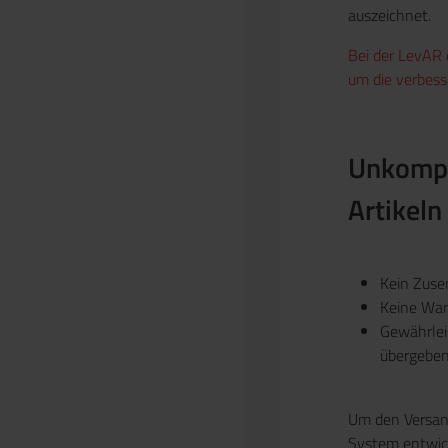
auszeichnet.
Bei der LevAR 
um die verbesse
Unkompl
Artikeln
Kein Zus
Keine Wart
Gewährlei
übergebe
Um den Versand
System entwick