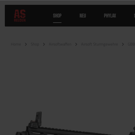
SHOP
NEU
PHYLAX
Home
Shop
Airsoftwaffen
Airsoft Sturmgewehre
GBB