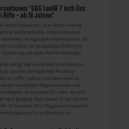
ormationen "G&G LevAR 7 inch Gas
n Rifle - ab 18 Jahren"
vereint klassisches Lever-Action-Feeling
echnik und Modularität. Dieses innovative
 kombiniert die legendäre Hebelmechanik mit
il und bietet ein einzigartiges Erlebnis für
r Ausrüstung und wilder Westen-Nostalgie.
tup verfügt das LevAR über einen robusten
utz und eine durchgehende Picatinny-
ekt um Griffe, Optiken und vieles mehr zu
 seinem beidseitigen Magazinauslöser und
s-Magazin ist es sowohl für Links- als auch
r ideal geeignet. Noch besser: Es ist mit allen
 AR-15 Standard-AEG-Magazinen kompatibel
rommelmagazinen für ein Maximum an