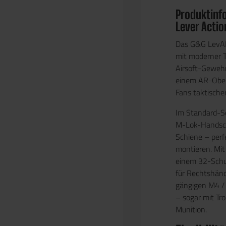
Produktinf
Lever Actio
Das G&G LevAR 
mit moderner T
Airsoft-Gewehr
einem AR-Oberte
Fans taktische
Im Standard-Se
M-Lok-Handsch
Schiene – perf
montieren. Mit
einem 32-Schus
für Rechtshände
gängigen M4 /
– sogar mit T
Munition.