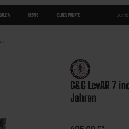
SALE %
HR556
HELDEN PUNKTE
Rs
G&G LevAR 7 inc
Jahren
405,00 €*