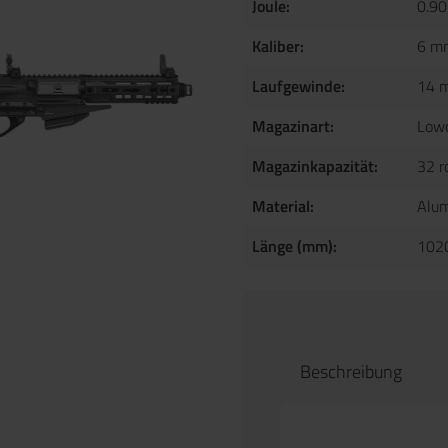
Joule:
0.90
Kaliber:
6 m
Laufgewinde:
14 
Magazinart:
Low
Magazinkapazität:
32 r
Material:
Alu
Länge (mm):
102
Beschreibung