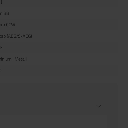
 J
m BB
mm CCW
cap (AEG/S-AEG)
ds
minium
, Metall
0