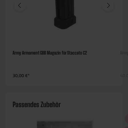
Army Armament GBB Magazin für Staccato C2
Army
30,00 €*
40,
Passendes Zubehör