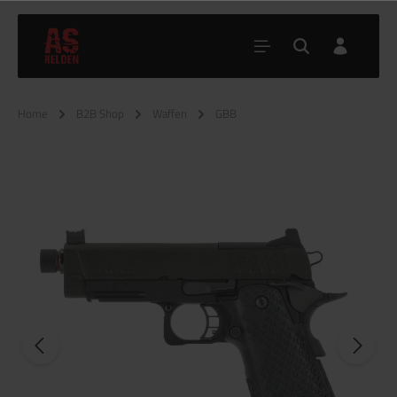
Home
B2B Shop
Waffen
GBB