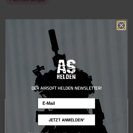
Nicht mehr verfügbar
Produktnummer:
110409
Hersteller:
Army Armament
Sie erhalten 30 Bonus Punkte für diese Bestellung
Magazinart:
Gasmagazin
Magazinkapazität:
28 rds
DER AIRSOFT HELDEN NEWSLETTER!
Email
Diese Website verwendet Cookies, um eine bestmögliche Erfahrung
bieten zu können.
Mehr Informationen ...
Beschreibung
JETZT ANMELDEN*
Nur technisch notwendige