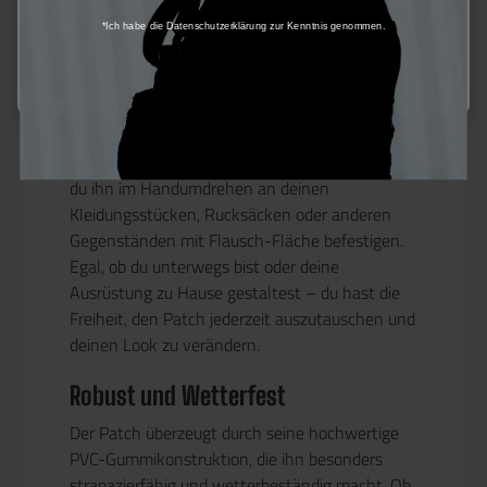
Form eines Hexagons wurde entwickelt, um
*Ich habe die Datenschutzerklärung zur Kenntnis genommen.
nahtlos mit anderen Hexagon Patches
Konfigurieren
kombiniert werden zu können.
Flexibilität für deine Ausrüstung
Mit seiner praktischen Klett-Rückseite kannst
du ihn im Handumdrehen an deinen
Kleidungsstücken, Rucksäcken oder anderen
Gegenständen mit Flausch-Fläche befestigen.
Egal, ob du unterwegs bist oder deine
Ausrüstung zu Hause gestaltest – du hast die
Freiheit, den Patch jederzeit auszutauschen und
deinen Look zu verändern.
Robust und Wetterfest
Der Patch überzeugt durch seine hochwertige
PVC-Gummikonstruktion, die ihn besonders
strapazierfähig und wetterbeständig macht. Ob