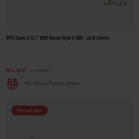
APFG Spear LT 13,1" UKSF Hunter Style S-GBB - ab 18 Jahren
952,00 €*
1.190,00 €*
952 Bonus Punkte sichern
Nicht auf Lager