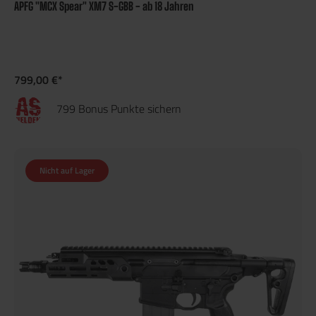
APFG "MCX Spear" XM7 S-GBB - ab 18 Jahren
799,00 €*
799 Bonus Punkte sichern
Nicht auf Lager