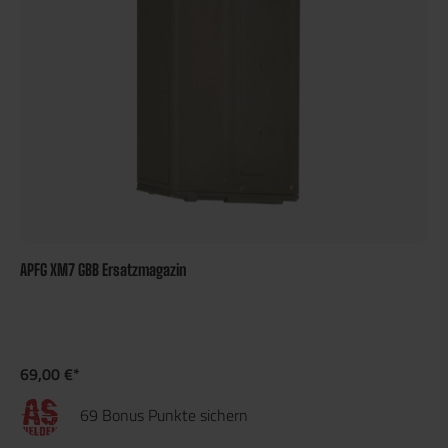
APFG XM7 GBB Ersatzmagazin
69,00 €*
69 Bonus Punkte sichern