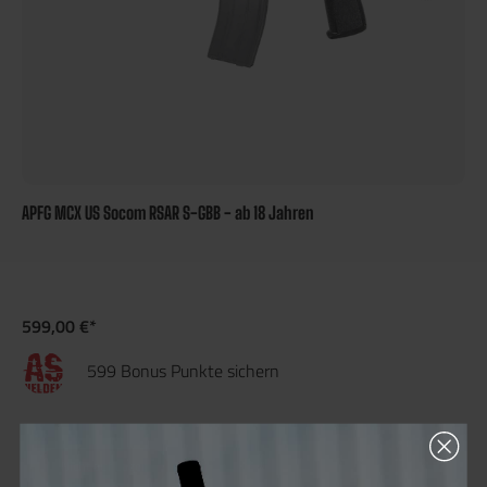
APFG MCX US Socom RSAR S-GBB - ab 18 Jahren
599,00 €*
599 Bonus Punkte sichern
Nicht auf Lager