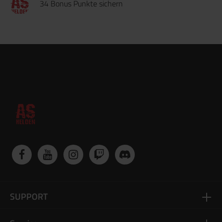
34 Bonus Punkte sichern
SUPPORT