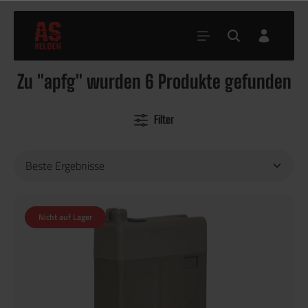
Zu "apfg" wurden 6 Produkte gefunden
Filter
Nicht auf Lager