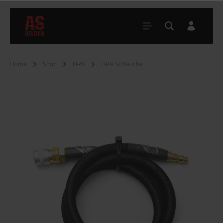
Home
Shop
HPA
HPA Schläuche