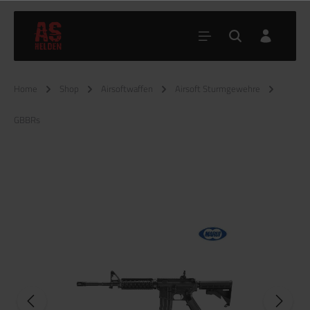
Home
Shop
Airsoftwaffen
Airsoft Sturmgewehre
GBBRs