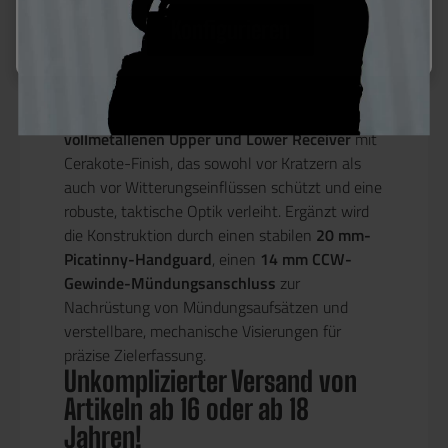
internen Komponenten deutlich erhöht. Diese
Konfigurieren
Technologie reduziert Verschleiß und steigert die
Effizienz selbst unter wechselnden
Wetterbedingungen.
Die M4A1 MWS verfügt über einen
vollmetallenen Upper und Lower Receiver
mit
Cerakote-Finish, das sowohl vor Kratzern als
auch vor Witterungseinflüssen schützt und eine
robuste, taktische Optik verleiht. Ergänzt wird
die Konstruktion durch einen stabilen
20 mm-
Picatinny-Handguard
, einen
14 mm CCW-
Gewinde-Mündungsanschluss
zur
Nachrüstung von Mündungsaufsätzen und
verstellbare, mechanische Visierungen für
präzise Zielerfassung.
Unkomplizierter Versand von
Artikeln ab 16 oder ab 18
Jahren!