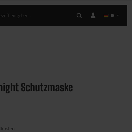
DE
night Schutzmaske
ndkosten