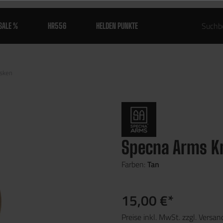
SALE %
HR556
HELDEN PUNKTE
sken
Specna Arms K
Farben:
Tan
15,00 €*
Preise inkl. MwSt. zzgl. Versa