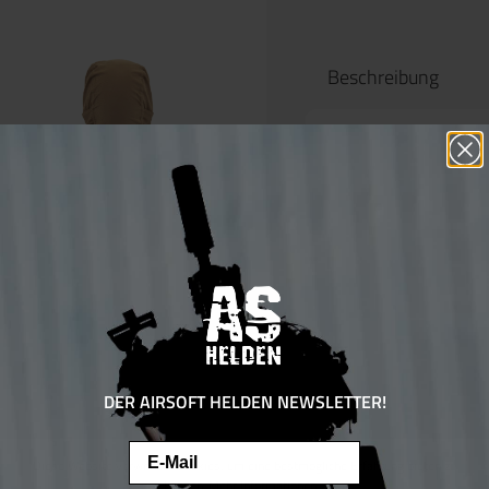
Beschreibung
Produktinf
Schutzmas
Die Specna Ar
Funktionalität
Maske und biet
Rundumschutz.
das Netz auf H
Atmungsaktivit
DER AIRSOFT HELDEN NEWSLETTER!
herumschwirre
Email
Das flexible Ma
Diese Website verwendet Cookies, um eine bestmögliche Erfahrung bieten zu
anpassen: Einf
können.
Mehr Informationen ...