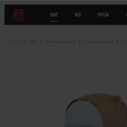
SHOP
NEU
PHYLAX
Home
Shop
Airsoft Ausrüstung
Schutzausrüstung
Ma