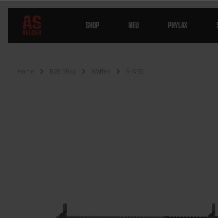
SHOP
NEU
PHYLAX
Home
B2B Shop
Waffen
S-AEG