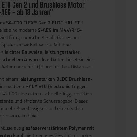
L ETU Gen 2 und Brushless Motor
-AEG - ab 18 Jahren"
ms SA-F09 FLEX™ Gen.2 BLDC HAL ETU
e
ist eine moderne
S-AEG im M4/AR15-
peziell für dynamische Airsoft-Games und
Spieler entwickelt wurde. Mit ihrer
us
leichter Bauweise, leistungsstarker
d schnellem Ansprechverhalten
bietet sie eine
Performance für CQB und mittlere Distanzen.
mit einem
leistungsstarken BLDC Brushless-
 innovativen
HAL™ ETU (Electronic Trigger
ie SA-F09 eine extrem schnelle Triggerreaktion
stante und effiziente Schussabgabe. Dieses
ür mehr Zuverlässigkeit und eine deutlich
rformance im Spiel.
ehäuse aus
glasfaserverstärktem Polymer mit
enten
kombiniert geringes Gewicht mit hoher