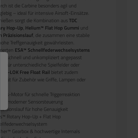
urch ist die Carbine besonders agil und
nglebig – ideal für intensive Airsoft-Einsätze.
chießen sorgt die Kombination aus
TDC
ry Hop-Up
,
Helium™ Flat Hop Gummi
und
 Präzisionslauf
, die zusammen eine stabile
ohe Treffgenauigkeit gewährleisten.
rierten
ESA™ Schnellfederwechselsystems
ung schnell und unkompliziert angepasst
t für unterschiedliche Spielfelder oder
ie
M-LOK Free Float Rail
bietet zudem
ilität für Zubehör wie Griffe, Lampen oder
ess-Motor für schnelle Triggerreaktion
it moderner Sensorsteuerung
zisionslauf für hohe Genauigkeit
™ Rotary Hop-Up + Flat Hop
llfederwechselsystem
her™ Gearbox & hochwertige Internals