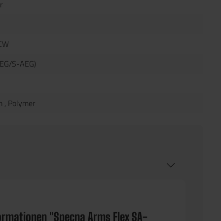
r
CW
AEG/S-AEG)
m
, Polymer
ormationen "Specna Arms Flex SA-