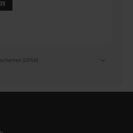
os
tsicherheit (GPSR)
ds