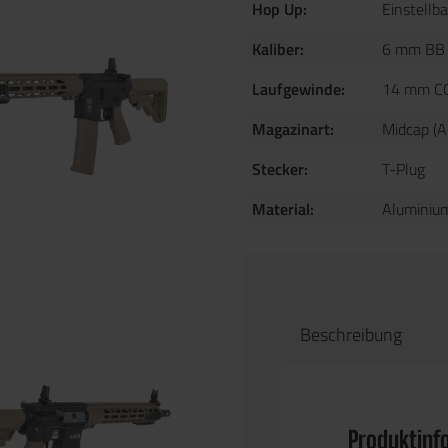
Hop Up:
Einstellba
Kaliber:
6 mm BB
Laufgewinde:
14 mm C
Magazinart:
Midcap (
Stecker:
T-Plug
Material:
Aluminiu
Beschreibung
Produktinf