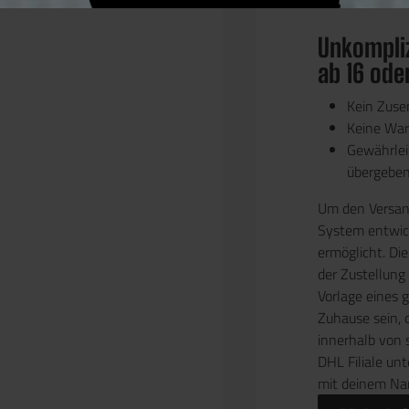
M-LOK Rail 
Unkompliz
ab 16 ode
Kein Zus
Keine Wart
Gewährlei
übergebe
Um den Versand
System entwick
ermöglicht. Die
der Zustellung
Vorlage eines 
Zuhause sein, 
innerhalb von 
DHL Filiale un
mit deinem Na