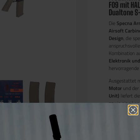
F09 mit HA
Dualtone S
Die
Specna Ar
Airsoft Carbin
Design
, die s
anspruchsvolle 
Kombination a
Elektronik un
hervorragende 
Ausgestattet 
Motor
und der
Unit)
liefert d
sowie eine kon
System sorgt f
verbesserte Pe
Das robuste G
Metallkompon