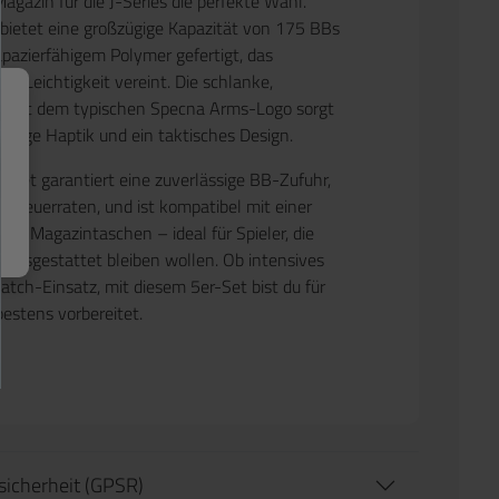
gazin für die J-Series die perfekte Wahl.
bietet eine großzügige Kapazität von 175 BBs
apazierfähigem Polymer gefertigt, das
nd Leichtigkeit vereint. Die schlanke,
k mit dem typischen Specna Arms-Logo sorgt
ertige Haptik und ein taktisches Design.
-Set garantiert eine zuverlässige BB-Zufuhr,
n Feuerraten, und ist kompatibel mit einer
cher Magazintaschen – ideal für Spieler, die
t ausgestattet bleiben wollen. Ob intensives
atch-Einsatz, mit diesem 5er-Set bist du für
bestens vorbereitet.
tsicherheit (GPSR)