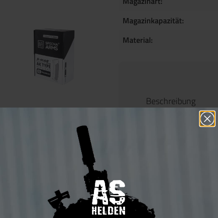
Magazinart:
Magazinkapazität:
Material:
Beschreibung
Produktinf
S-Mag Mid-
tan"
Für Spieler, di
Airsoft-Feld a