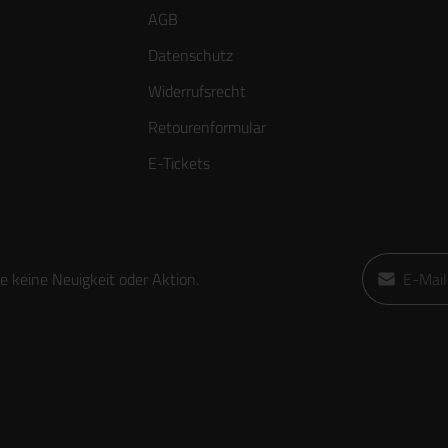
AGB
Datenschutz
Widerrufsrecht
Retourenformular
E-Tickets
E-Mail-Adre
 keine Neuigkeit oder Aktion.
Ich habe die
die
AGB
gele