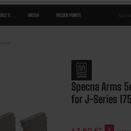
SALE %
HR556
HELDEN PUNKTE
Midcap
Specna Arms 5
for J-Series 17
41,60 €*
%