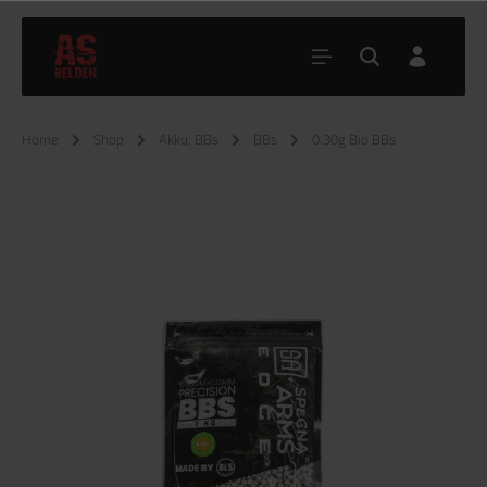
Home
Shop
Akku, BBs
BBs
0.30g Bio BBs