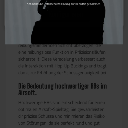
Hochglanzpolitur für maximale
*Ich habe die Datenschutzerklärung zur Kenntnis genommen.
Leistung
Konfigurieren
Jede BB von Specna Arms® wird in der
Endphase der Produktion sorgfältig
hochglanzpoliert. Diese BBs werden
anschließend mit einer speziellen,
reibungsmindernden Schicht überzogen, die
eine reibungslose Funktion in Präzisionsläufen
sicherstellt. Diese Veredelung verbessert auch
die Interaktion mit Hop-Up Buckings und trägt
damit zur Erhöhung der Schussgenauigkeit bei.
Die Bedeutung hochwertiger BBs im
Airsoft.
Hochwertige BBs sind entscheidend für einen
optimalen Airsoft-Spieltag. Sie gewährleisten
dir präzise Schüsse und minimieren das Risiko
von Störungen, da sie perfekt rund und gut