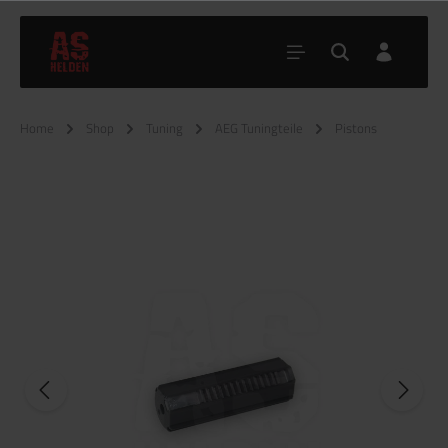
Home
Shop
Tuning
AEG Tuningteile
Pistons