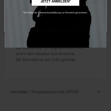
JETZT ANMELDEN*
Beschreibung
Nur technisch notwendige
*Ich habe die Datenschutzerklärung zur Kenntnis genommen.
Konfigurieren
Produktinformationen "Retro Arms
Piston 16 Steel Teeth"
Retro Arms Pistons sind wohl mit die besten
Pistons die man kaufen kann.
Der Grundkörper ist hergestellt aus POM -
einem sehr robusten Grundmaterial.
Die Zahnreihe ist aus Stahl gefertigt.
Hersteller / Produktsicherheit (GPSR)