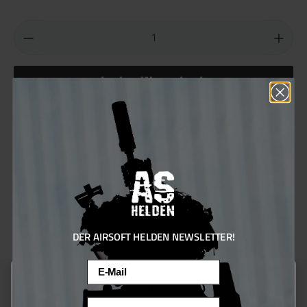
In den Warenkorb
Produktnummer:
109694
Hersteller:
RetroArms
Sie erhalten 17 Bonus Punkte für diese Bestellung
Material:
POM
DER AIRSOFT HELDEN NEWSLETTER!
Email
Diese Website verwendet Cookies, um eine bestmögliche Erfahrung
bieten zu können.
Mehr Informationen ...