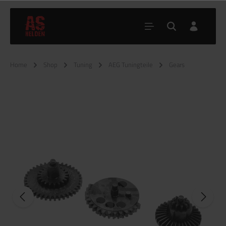
Home
Shop
Tuning
AEG Tuningteile
Gears