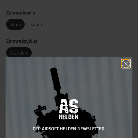
Zahnradwelle
3mm
4mm
Zahnradzyklus
Standard
Zahnradübersetzung
10:1
13:1
16:1
18:1
20:1
In den Warenkorb
DER AIRSOFT HELDEN NEWSLETTER!