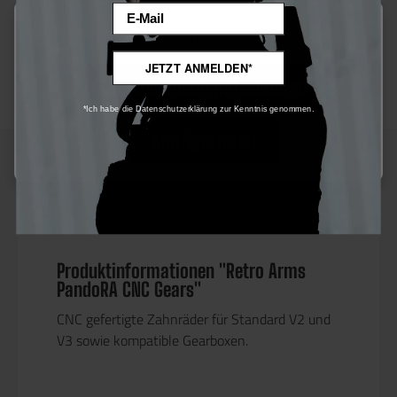
Email
Diese Website verwendet Cookies, um eine bestmögliche Erfahrung
Produktnummer:
109695.9
bieten zu können.
Mehr Informationen ...
Hersteller:
RetroArms
JETZT ANMELDEN*
Nur technisch notwendige
Sie erhalten 78 Bonus Punkte für diese Bestellung
*Ich habe die Datenschutzerklärung zur Kenntnis genommen.
Konfigurieren
Beschreibung
Produktinformationen "Retro Arms
PandoRA CNC Gears"
CNC gefertigte Zahnräder für Standard V2 und
V3 sowie kompatible Gearboxen.