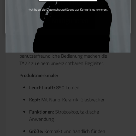
Nur technisch notwendige
liefert. Mit ihrem innovativen Nano-Keramik-
*Ich habe die Datenschutzerklärung zur Kenntnis genommen.
Glasbrecher am Kopf ist sie im Notfall auch als
Rettungswerkzeug einsetzbar. Die integrierte
Konfigurieren
Stroboskopfunktion erhöht die Vielseitigkeit der
Lampe und eignet sich sowohl für taktische
Einsätze als auch für den persönlichen
Gebrauch. Die robuste Konstruktion und die
benutzerfreundliche Bedienung machen die
TA22 zu einem unverzichtbaren Begleiter.
Produktmerkmale:
Leuchtkraft:
850 Lumen
Kopf:
Mit Nano-Keramik-Glasbrecher
Funktionen:
Stroboskop, taktische
Anwendung
Größe:
Kompakt und handlich für den