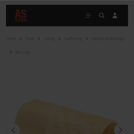
Home
Shop
Tuning
Lauftuning
HopUps & Buckings
Buckings