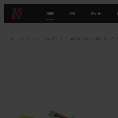
SHOP
NEU
PHYLAX
Home
Shop
Akku, BBs
Airsoft Akkus & Zubehör
LiPo 