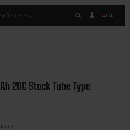
DE
mAh 20C Stock Tube Type
ndkosten