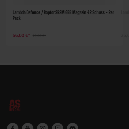
Lambda Defence / Raptor SR2M GBB Magazin 42 Schuss - 2er
Lamb
Pack
56,00 €*
25,
70,00 €*