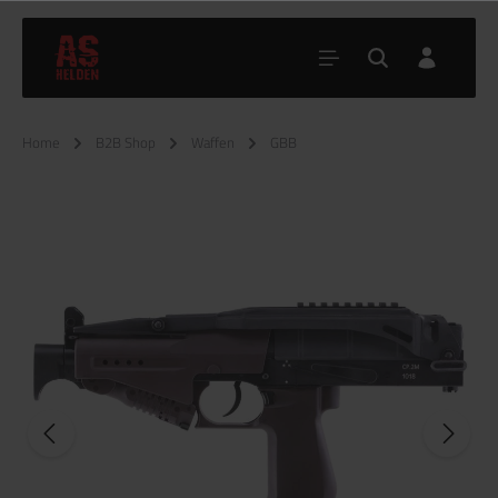
Home
B2B Shop
Waffen
GBB