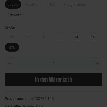
Coyote
Flecktarn
OD
Ranger Green
Schwarz
Größe
XS
S
M
L
XL
2XL
3XL
In den Warenkorb
Produktnummer:
100757.126
Hersteller:
Invader Gear