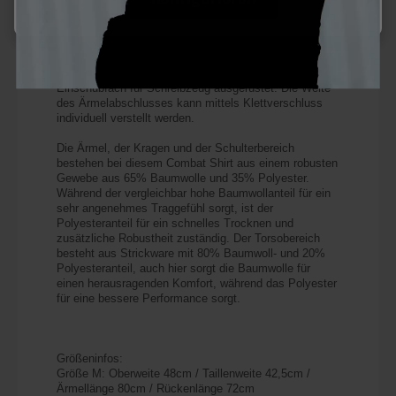
ausgestattet um ID Patches anbringen zu können. Der
Ellbogen wurde mit einer zweiten Stoffschicht
verstärkt, diese Verstärkung dient gleichzeitig auch als
Einschubfach für einen Ellbogenschoner. Der linke
Ärmel ist zusätzlich mit einem praktischen
Einschubfach für Schreibzeug ausgerüstet. Die Weite
des Ärmelabschlusses kann mittels Klettverschluss
individuell verstellt werden.
Die Ärmel, der Kragen und der Schulterbereich
bestehen bei diesem Combat Shirt aus einem robusten
Gewebe aus 65% Baumwolle und 35% Polyester.
Während der vergleichbar hohe Baumwollanteil für ein
sehr angenehmes Traggefühl sorgt, ist der
Polyesteranteil für ein schnelles Trocknen und
zusätzliche Robustheit zuständig. Der Torsobereich
besteht aus Strickware mit 80% Baumwoll- und 20%
Polyesteranteil, auch hier sorgt die Baumwolle für
einen herausragenden Komfort, während das Polyester
für eine bessere Performance sorgt.
Größeninfos:
Größe M: Oberweite 48cm / Taillenweite 42,5cm /
Ärmellänge 80cm / Rückenlänge 72cm