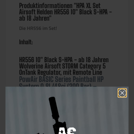
Produktinformationen "HPA XL Set
Airsoft Helden HR556 10" Black S-HPA -
ab 18 Jahren"
Die HR556 im Set!
Inhalt:
HR556 10" Black S-HPA - ab 18 Jahren
Wolverine Airsoft STORM Category 5
OnTank Regulator, mit Remote Line
PowAir BASIC Series Paintball HP
System 0,8L/48ci (200 Bar) –
Aluminium