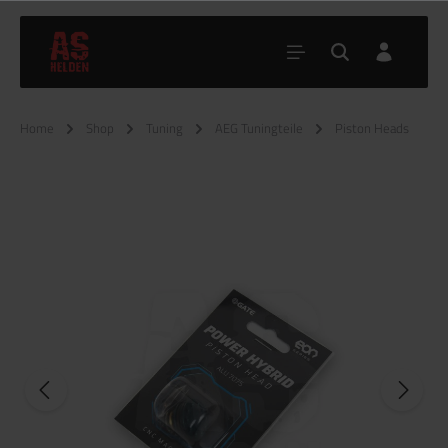
Home
Shop
Tuning
AEG Tuningteile
Piston Heads