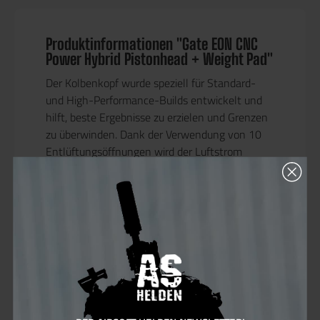
Produktinformationen "Gate EON CNC
Power Hybrid Pistonhead + Weight Pad"
Der Kolbenkopf wurde speziell für Standard-
und High-Performance-Builds entwickelt und
hilft, beste Ergebnisse zu erzielen und Grenzen
zu überwinden. Dank der Verwendung von 10
Entlüftungsöffnungen wird der Luftstrom
deutlich erhöht und die Abdichtung verbessert.
Die CNC-Bearbeitung von hochwertigem
Flugzeugaluminium gewährleistet die
Wiederholbarkeit der Schüsse, eine perfekte
Kopf-Zylinder-Dichtung und eine hohe Leistung.
Zusammen mit der einstellbaren AOE ist es für
jeden Bau unerlässlich. Die speziellen
Gewichtspads, die im Kit enthalten sind,
ermöglichen die Verwendung von schwereren