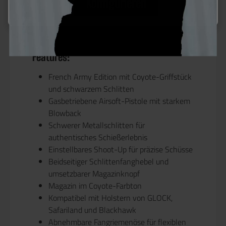
Blackhawk ist die French Edition perfekt auf die
Konfigurieren
Bedürfnisse von Spielern und professionellen
Nutzern abgestimmt.
Features:
French Army Edition mit Coyote-Griffstück
und schwarzem Schlitten
Gasbetriebene Airsoft-Pistole mit starkem
Blowback
Schwerer Metallschlitten für
authentisches Schießerlebnis
Einstellbares Shoot-Up für präzise Schüsse
Beidseitiger Schlittenfanghebel und
umsetzbarer Magazinknopf
Magazin im Coyote-Farbton
Kompatibel mit Holstern von GLOCK,
Safariland und Blackhawk
Abnehmbare Fangriemenöse für flexiblen