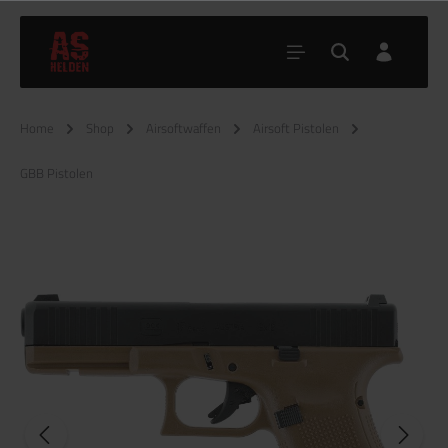
Home
Shop
Airsoftwaffen
Airsoft Pistolen
GBB Pistolen