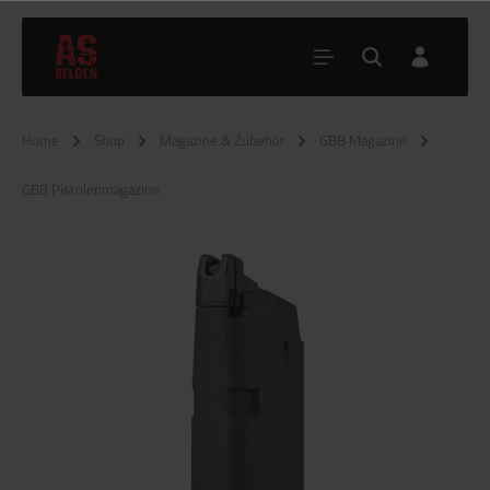
Home
Shop
Magazine & Zubehör
GBB Magazine
GBB Pistolenmagazine