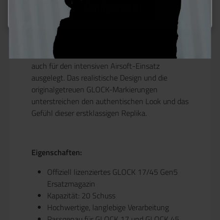
Konfigurieren
Speziell für die GLOCK Gen.5 Modelle
entwickelt, garantiert dieses Magazin eine
exakte Passform und eine zuverlässige Gas-
Blowback-Performance. Dank der hochwertigen
Konstruktion ist es nicht nur robust, sondern
auch für den intensiven Airsoft-Einsatz
ausgelegt. Das realistische Design und die
originalgetreuen GLOCK-Markierungen
unterstreichen den authentischen Look und das
Gefühl dieser erstklassigen Replika.
Eigenschaften:
Offiziell lizenziertes GLOCK 17/45 Gen5
Ersatzmagazin
Kapazität: 20 Schuss
Hochwertige, langlebige Verarbeitung
Passgenau für GLOCK 17 und GLOCK 45