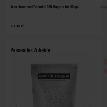
Army Armament Extended GBB Magazin für HiCapa
Army
40,00 €*
30,
Passendes Zubehör