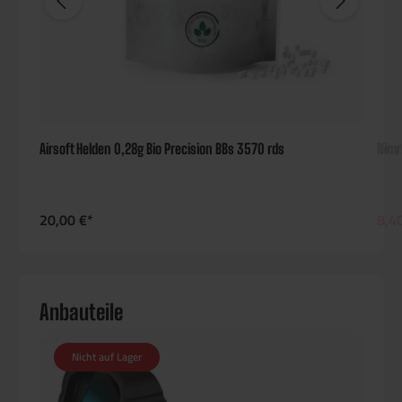
Airsoft Helden 0,28g Bio Precision BBs 3570 rds
Nimr
20,00 €*
8,4
Anbauteile
Nicht auf Lager