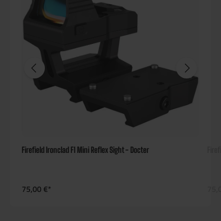
Firefield Ironclad F1 Mini Reflex Sight - Docter
Firef
75,00 €*
75,