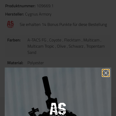
Produktnummer:
109669.1
Hersteller:
Cygnus Armory
Sie erhalten 14 Bonus Punkte für diese Bestellung
Farben:
A-TACS FG
, Coyote
, Flecktarn
, Multicam
,
Multicam Tropic
, Olive
, Schwarz
, Tropentarn
Sand
Material:
Polyester
Artikel
40
Gewicht
(g):