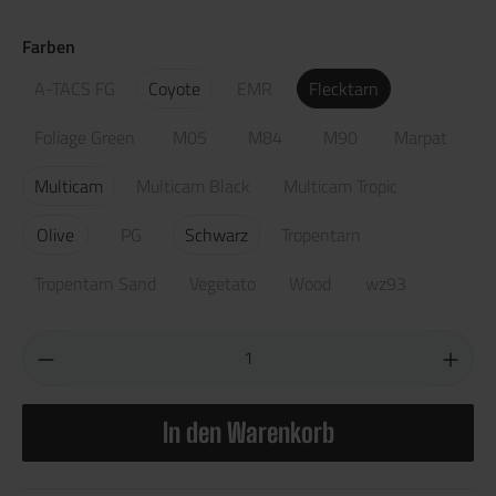
Farben
A-TACS FG
Coyote
EMR
Flecktarn
Foliage Green
M05
M84
M90
Marpat
Multicam
Multicam Black
Multicam Tropic
Olive
PG
Schwarz
Tropentarn
Tropentarn Sand
Vegetato
Wood
wz93
In den Warenkorb