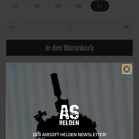
57
58
59
60
61
In den Warenkorb
Produktnummer:
100051.5
Hersteller:
MFH
Sie erhalten 8 Bonus Punkte für diese Bestellung
Farben:
Schwarz
DER AIRSOFT HELDEN NEWSLETTER!