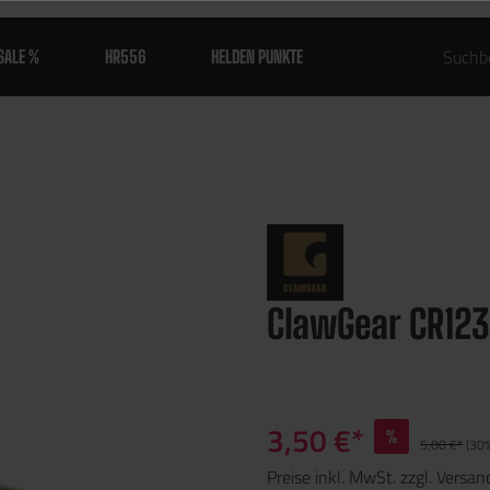
SALE %
HR556
HELDEN PUNKTE
ClawGear CR123
3,50 €*
%
5,00 €*
(30%
Preise inkl. MwSt. zzgl. Versa