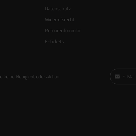
Datenschutz
Widerrufsrecht
Retourenformular
E-Tickets
E-Mail-Adre
 keine Neuigkeit oder Aktion.
Ich habe die
die
AGB
gele