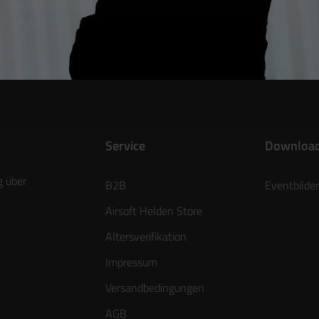
Service
Downloa
g über
B2B
Eventbilder
Airsoft Helden Store
Altersverifikation
Impressum
Versandbedingungen
AGB