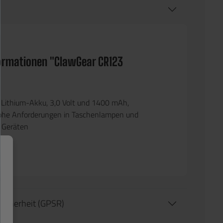
ormationen "ClawGear CR123
"
-Lithium-Akku, 3,0 Volt und 1400 mAh,
hohe Anforderungen in Taschenlampen und
 Geräten
tsicherheit (GPSR)