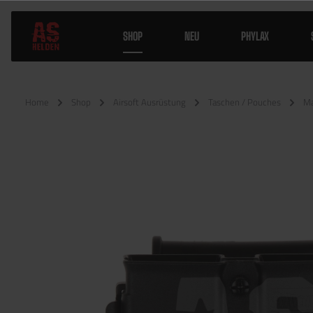
SHOP
NEU
PHYLAX
Home
Shop
Airsoft Ausrüstung
Taschen / Pouches
Ma