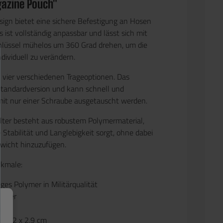
azine Pouch"
ign bietet eine sichere Befestigung an Hosen
s ist vollständig anpassbar und lässt sich mit
hlüssel mühelos um 360 Grad drehen, um die
ndividuell zu verändern.
 vier verschiedenen Trageoptionen. Das
 Standardversion und kann schnell und
mit nur einer Schraube ausgetauscht werden.
ter besteht aus robustem Polymermaterial,
 Stabilität und Langlebigkeit sorgt, ohne dabei
ewicht hinzuzufügen.
kmale:
es Polymer in Militärqualität
lster
PP
x 9,2 x 2,9 cm