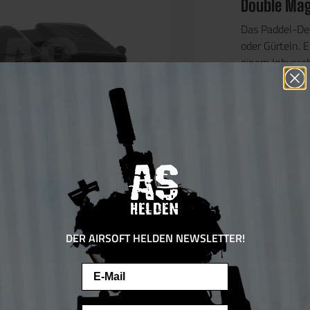
Double Mag
Das Paddel-Des
oder Gürteln. E
einem Inbussc
Trageposition i
Kompatibel mit
Paddle ist die
unkompliziert 
Der Magazinhal
das für erhöhte
unnötig viel G
Besondere Mer
DER AIRSOFT HELDEN NEWSLETTER!
Hochwertig
Email
Paddle-Ho
Diese Website verwendet Cookies, um eine bestmögliche Erfahrung bieten zu
Material: 
können.
Mehr Informationen ...
Maße: 8,5 