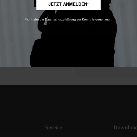
JETZT ANMELDEN*
Gewicht: 
Nur technisch notwendige
*Ich habe die Datenschutzerklärung zur Kenntnis genommen.
Konfigurieren
Hersteller / Produk
Service
Downloa