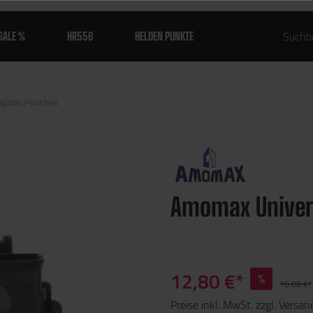
SALE %
HR556
HELDEN PUNKTE
gazin Pouches
Amomax Univer
12,80 €*
%
16,00 €*
Preise inkl. MwSt. zzgl. Versa