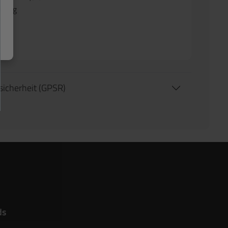
125 g
tsicherheit (GPSR)
ds