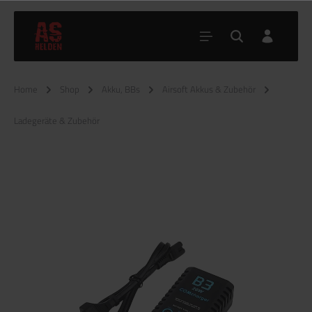
Home
Shop
Akku, BBs
Airsoft Akkus & Zubehör
Ladegeräte & Zubehör