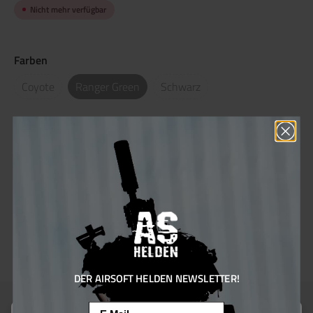
Nicht mehr verfügbar
Farben
Coyote
Ranger Green
Schwarz
Größe
S
M
L
Produktnummer:
104918.9
Hersteller:
Templar's Gear
Sie erhalten 23 Bonus Punkte für diese Bestellung
DER AIRSOFT HELDEN NEWSLETTER!
Email