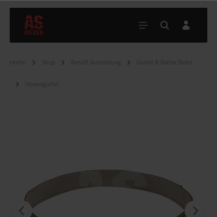
Home
Shop
Airsoft Ausrüstung
Gürtel & Battle Belts
Hosengürtel