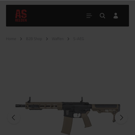
Home
B2B Shop
Waffen
S-AEG