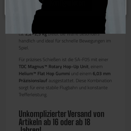
Konfigurieren
Die hochwertige Verarbeitung aus
glasfaserverstärktem Polymer und
Metallkomponenten
sorgt für ein optimales
Verhältnis aus Stabilität und Gewicht. Mit nur
ca.
2,2–2,3 kg
bleibt die Waffe besonders
handlich und ideal für schnelle Bewegungen im
Spiel.
Für präzises Schießen ist die SA-F05 mit einer
TDC Magnus™ Rotary Hop-Up Unit
, einem
Helium™ Flat Hop Gummi
und einem
6,03 mm
Präzisionslauf
ausgestattet. Diese Kombination
sorgt für eine stabile Flugbahn und konstante
Trefferleistung.
Unkomplizierter Versand von
Artikeln ab 16 oder ab 18
Jahren!