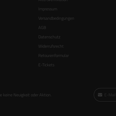
Impressum
Versandbedingungen
AGB
Datenschutz
Widerrufsrecht
Retourenformular
E-Tickets
E-Mail-Adre
 keine Neuigkeit oder Aktion.
Ich habe die
die
AGB
gele