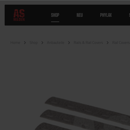
SHOP
NEU
PHYLAX
Home
Shop
Anbauteile
Rails & Rail Covers
Rail Covers