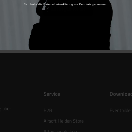
*Ich habe die Datenschutzerklärung zur Kenntnis genommen.
Konfigurieren
Hersteller / Produk
Service
Downloa
g über
B2B
Eventbilder
Airsoft Helden Store
Altersverifikation