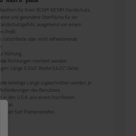
Passform für Ihren BCM® MCMR Handschutz.
lanke und gerundete Oberfläche für ein
Handschutzgefühl, ausgehend von einem
n Profil.
, rutschfeste oder nicht reflektierende
e.
zur Kühlung.
eide Richtungen montiert werden.
en: Länge 5.550“, Breite 0.625", Dicke
jede beliebige Länge zugeschnitten werden, je
Anforderungen des Benutzers.
lt in den U.S.A. aus einem hochfesten
terial.
enthält fünf Plattenstreifen.