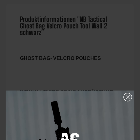
Produktinformationen "NB Tactical
Ghost Bag Velcro Pouch Tool Wall 2
schwarz"
GHOST BAG- VELCRO POUCHES
INDUVALISIERE DEINE AUSRÜSTUNG
Velcro Pouches und Bags. Passend
zum
AVARUS
und
Spawnbag
. Passe
deine Ausrüstung nach deinen
Anforderungen und Bedürfnissen an.