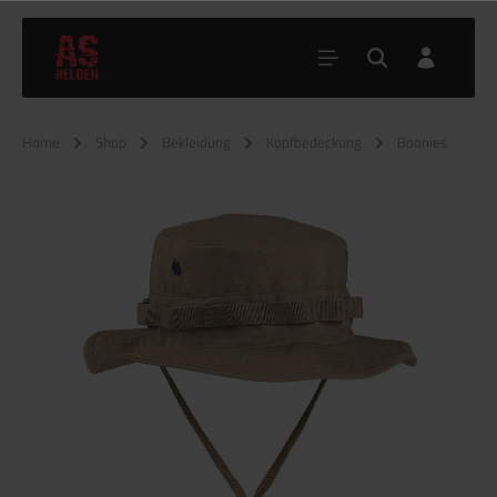
Home
Shop
Bekleidung
Kopfbedeckung
Boonies