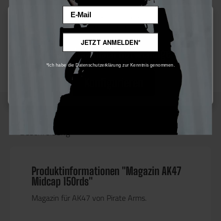
Bauart:
AK
Email
Diese Website verwendet Cookies, um eine bestmögliche Erfahrung
bieten zu können.
Mehr Informationen ...
Magazinart:
Midcap (AEG/S-AEG)
JETZT ANMELDEN*
Magazinkapazität:
150 rds
Nur technisch notwendige
*Ich habe die Datenschutzerklärung zur Kenntnis genommen.
Artikel Gewicht (g):
168
Konfigurieren
Beschreibung
Produktinformationen "Magazin AK47
Midcap 150rds"
Magazin für AK47 von Pirate Arms.