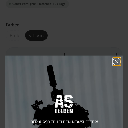
Sofort verfügbar, Lieferzeit: 1-3 Tage
Farben
Brick
Schwarz
In den Warenkorb
Produktnummer:
100837.2
Hersteller:
Pirate Arms
Sie erhalten 20 Bonus Punkte für diese Bestellung
DER AIRSOFT HELDEN NEWSLETTER!