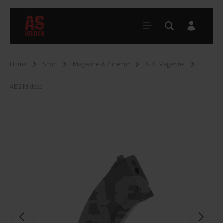
Home
Shop
Magazine & Zubehör
AEG Magazine
AEG Midcap