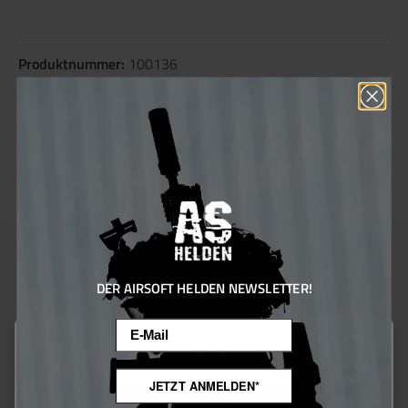
Produktnummer:
100136
Hersteller:
Mil-Tec
Sie erhalten 5 Bonus Punkte für diese Bestellung
Farben:
Schwarz
DER AIRSOFT HELDEN NEWSLETTER!
Beschreibung
Email
Diese Website verwendet Cookies, um eine bestmögliche Erfahrung
bieten zu können.
Mehr Informationen ...
Produktinformationen "MULTI FUNCTION
HEADGEAR SCHWARZ"
JETZT ANMELDEN*
Nur technisch notwendige