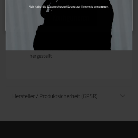
*Ich habe die Datenschutzerklärung zur Kenntnis genommen.
100% Polyester Multifunktionstuch:
Konfigurieren
in wenigen Handgriffen wird daraus eine
Mütze oder ein Headwrap, ein
Gesichtsschutz, ein Kopftuch, ein Stirnband
oder einfach ein Schal
das Tuch ist nahtlos aus einem Stück
hergestellt
Hersteller / Produktsicherheit (GPSR)