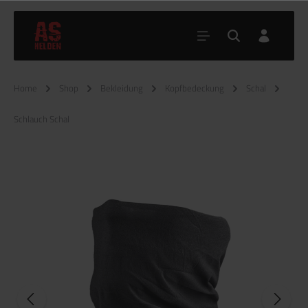
Home
Shop
Bekleidung
Kopfbedeckung
Schal
Schlauch Schal