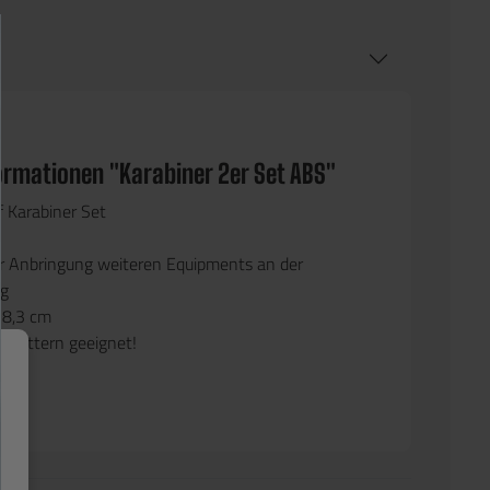
ormationen "Karabiner 2er Set ABS"
 Karabiner Set
ur Anbringung weiteren Equipments an der
ng
. 8,3 cm
 Klettern geeignet!