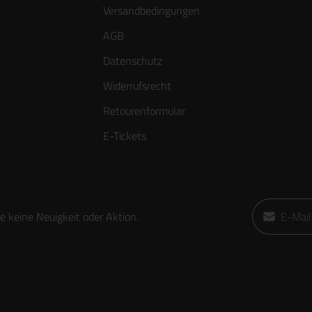
Versandbedingungen
AGB
Datenschutz
Widerrufsrecht
Retourenformular
E-Tickets
E-Mail-Adre
 keine Neuigkeit oder Aktion.
Ich habe die
die
AGB
gele