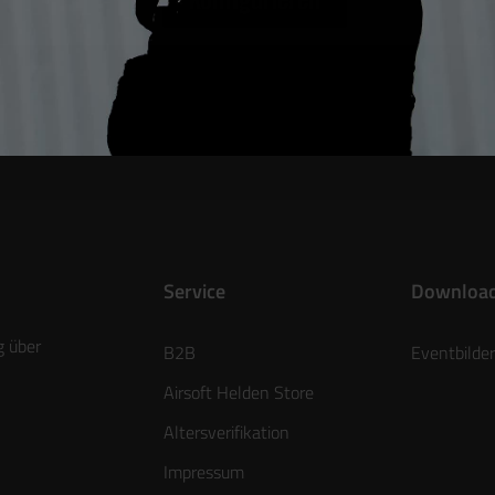
Hersteller / Produk
Service
Downloa
g über
B2B
Eventbilder
Airsoft Helden Store
Altersverifikation
Impressum