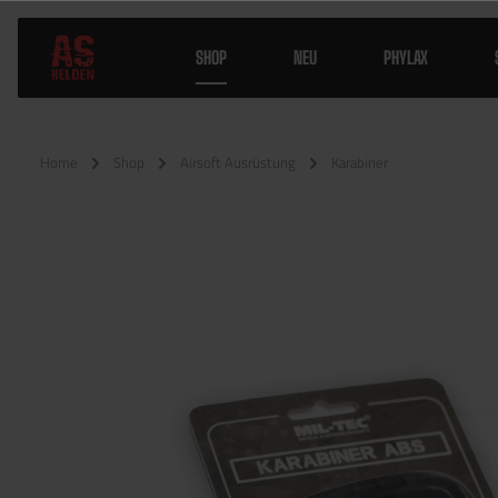
SHOP
NEU
PHYLAX
Home
Shop
Airsoft Ausrüstung
Karabiner